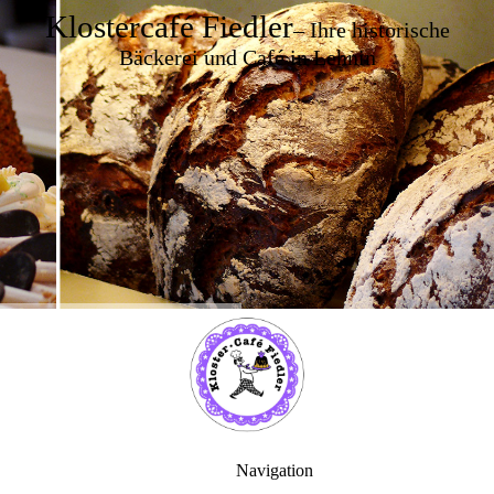
Klostercafé Fiedler
– Ihre historische
Bäckerei und Café in Lehnin
Navigation